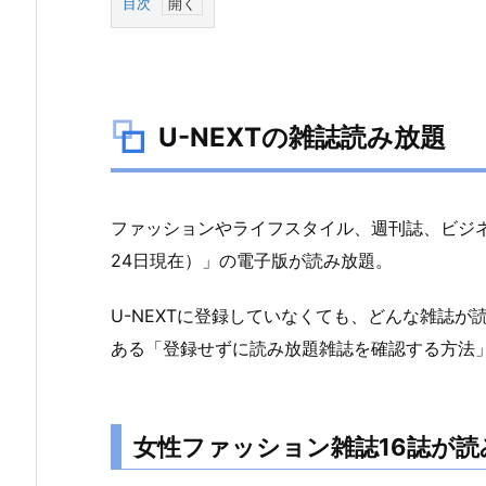
目次
1.
U
-
N
U-NEXTの雑誌読み放題
E
X
T
ファッションやライフスタイル、週刊誌、ビジネス
の
雑
24日現在）」の電子版が読み放題。
誌
U-NEXTに登録していなくても、どんな雑誌
読
み
ある「登録せずに読み放題雑誌を確認する方法
放
題
1.
女性ファッション雑誌16誌が読み
1.
女