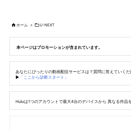

ホーム
>

U-NEXT
本ページはプロモーションが含まれています。
あなたにぴったりの動画配信サービスは？質問に答えていく
►
「ここから診断スタート」
Huluは1つのアカウントで最大4台のデバイスから 異なる作