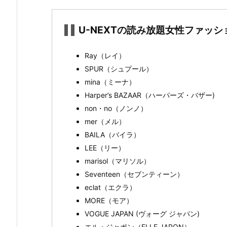
性
フ
U-NEXTの読み放題女性ファッシ
ァ
ッ
Ray（レイ）
シ
SPUR（シュプール）
ョ
mina（ミーナ）
ン
Harper’s BAZAAR（ハーパーズ・バザー)
雑
non・no（ノンノ）
誌
mer（メル）
1
BAILA（バイラ）
6
LEE（リー）
誌
marisol（マリソル）
が
Seventeen（セブンティーン）
読
eclat（エクラ）
み
MORE（モア）
放
VOGUE JAPAN (ヴォーグ ジャパン)
題
エル・ジャポン（ELLE JAPON）