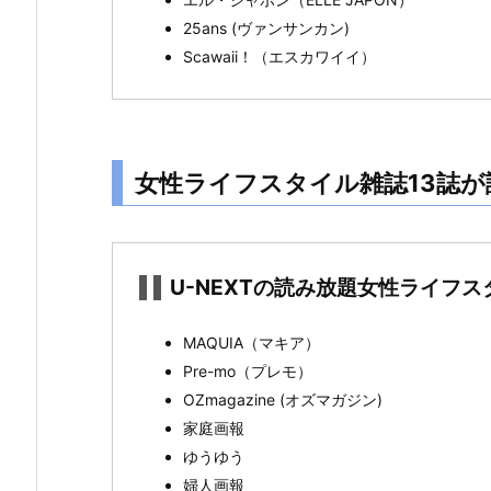
（2
25ans (ヴァンサンカン)
0
Scawaii！（エスカワイイ）
2
0
年
1
女性ライフスタイル雑誌13誌が読
月
2
4
日
U-NEXTの読み放題女性ライフ
現
在）
MAQUIA（マキア）
1.
Pre-mo（プレモ）
2.
OZmagazine (オズマガジン)
女
家庭画報
性
ゆうゆう
ラ
婦人画報