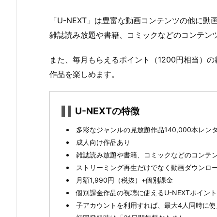
X
T」
「U-NEXT」は豊富な動画コンテンツの他に
と
雑誌読み放題や書籍、コミックなどのコンテン
「T
S
また、毎月もらえるポイント（1200円相当）
U
作品を楽しめます。
T
A
Y
U-NEXTの特徴
A
D
多彩なジャンルの見放題作品140,000本レンタ
I
成人向け作品あり
S
雑誌読み放題や書籍、コミックなどのコンテ
C
ストリーミング再生だけでなく動画ダウンロ
A
月額1,990円（税抜）+個別課金
S
個別課金作品の視聴に使えるU-NEXTポイントを
/
子アカウントを利用すれば、最大4人同時に使
T