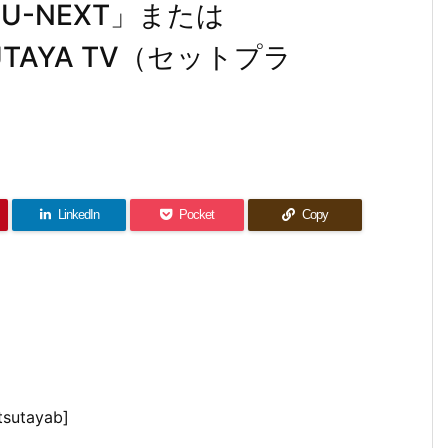
-NEXT」または
TSUTAYA TV（セットプラ
LinkedIn
Pocket
Copy
tsutayab]