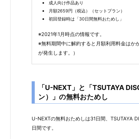
成人向け作品あり
2.
月額2659円（税込）（セットプラン）
「U
初回登録時は「30日間無料おためし」
-
N
※2021年1月時点の情報です。
E
※無料期間中に解約すると月額利用料金はか
X
が発生します。）
T」
と
「T
S
「U-NEXT」と「TSUTAYA DIS
U
T
ン）」の無料おためし
A
Y
U-NEXTの無料おためしは31日間、TSUTAYA DI
A
D
日間です。
I