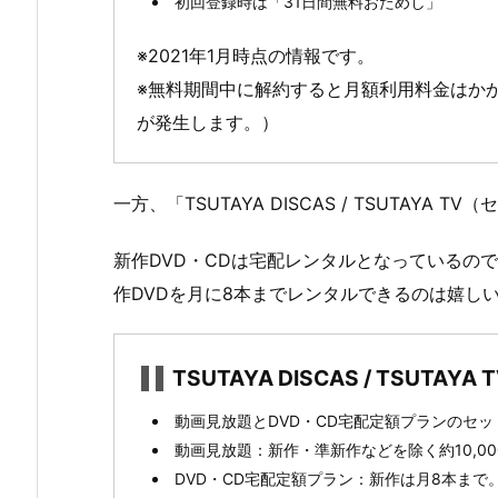
初回登録時は「31日間無料おためし」
S
U
※2021年1月時点の情報です。
T
※無料期間中に解約すると月額利用料金はか
A
が発生します。）
Y
A
T
一方、「TSUTAYA DISCAS / TSUTAY
V
（セ
新作DVD・CDは宅配レンタルとなっているの
ッ
作DVDを月に8本までレンタルできるのは嬉し
ト
プ
ラ
TSUTAYA DISCAS / TSUT
ン）」
動画見放題とDVD・CD宅配定額プランのセッ
の
動画見放題：新作・準新作などを除く約10,0
特
DVD・CD宅配定額プラン：新作は月8本まで。
徴