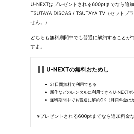
S
U-NEXTはプレゼントされる600ptまでな
C
TSUTAYA DISCAS / TSUTAYA TV
A
せん。）
S
/
どちらも無料期間中でも普通に解約することが
T
すよ。
S
U
T
U-NEXTの無料おためし
A
Y
31日間無料で利用できる
A
新作などのレンタルに利用できるU-NEXTポ
T
無料期間中でも普通に解約OK（月額料金は
V
（セ
※プレゼントされる600ptまでなら追加料
ッ
ト