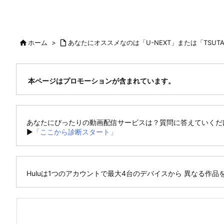

ホーム
>

あなたにオススメなのは「U-NEXT」または「TSUTAYA
本ページはプロモーションが含まれています。
あなたにぴったりの動画配信サービスは？質問に答えていく
►
「ここから診断スタート」
Huluは1つのアカウントで最大4台のデバイスから 異なる作