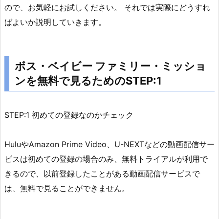
ので、お気軽にお試しください。 それでは実際にどうすれ
ョ
ばよいか説明していきます。
ン
を
無
料
ボス・ベイビー ファミリー・ミッショ
で
ンを無料で見るためのSTEP:1
見
る
た
STEP:1 初めての登録なのかチェック
め
の
HuluやAmazon Prime Video、U-NEXTなどの動画配信サー
S
ビスは初めての登録の場合のみ、無料トライアルが利用で
T
きるので、以前登録したことがある動画配信サービスで
E
は、無料で見ることができません。
P:
1
2.