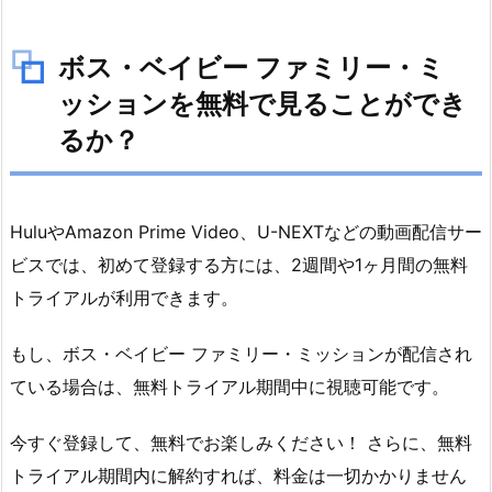
る
か？
2.
ボス・ベイビー ファミリー・ミ
1.
ッションを無料で見ることができ
ボ
るか？
ス・
ベ
イ
HuluやAmazon Prime Video、U-NEXTなどの動画配信サー
ビ
ー
ビスでは、初めて登録する方には、2週間や1ヶ月間の無料
フ
トライアルが利用できます。
ァ
ミ
もし、ボス・ベイビー ファミリー・ミッションが配信され
リ
ている場合は、無料トライアル期間中に視聴可能です。
ー・
ミ
今すぐ登録して、無料でお楽しみください！ さらに、無料
ッ
トライアル期間内に解約すれば、料金は一切かかりません
シ