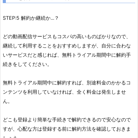
る
た
STEP:5 解約か継続か...？
め
の
どの動画配信サービスもコスパの高いものばかりなので、
S
継続して利用することをおすすめしますが、自分に合わな
T
いサービスだと感じれば、無料トライアル期間中に解約手
E
続きをしてください。
P:
4
2.
無料トライアル期間中に解約すれば、別途料金のかかるコ
5.
ンテンツを利用していなければ、全く料金は発生しませ
ボ
ん。
ス・
ベ
どこも登録より簡単な手続きで解約できるので安心なので
イ
すが、心配な方は登録する前に解約方法を確認しておきま
ビ
ー