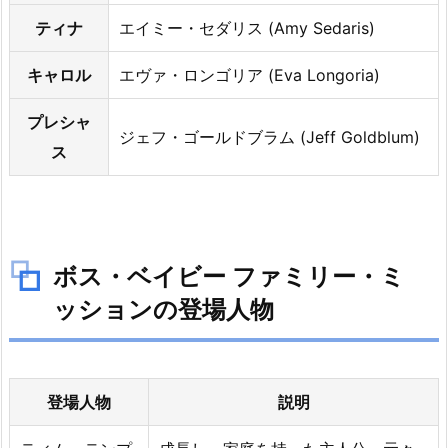
ー・
ティナ
エイミー・セダリス (Amy Sedaris)
ミ
ッ
キャロル
エヴァ・ロンゴリア (Eva Longoria)
シ
ョ
プレシャ
ジェフ・ゴールドブラム (Jeff Goldblum)
ン
ス
の
キ
ャ
ス
ボス・ベイビー ファミリー・ミ
ト
ッションの登場人物
5.
ボ
ス・
ベ
登場人物
説明
イ
ビ