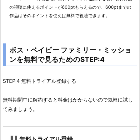
料
の視聴に使えるポイントが600ptもらえるので、600ptまでの
で
作品はそのポイントを使えば無料で視聴できます。
見
る
た
め
ボス・ベイビー ファミリー・ミッショ
の
ンを無料で見るためのSTEP:4
S
T
E
STEP:4 無料トライアル登録する
P:
3
無料期間中に解約すると料金はかからないので気軽に試し
2.
てみましょう。
4.
ボ
ス・
ベ
無料トライアル登録