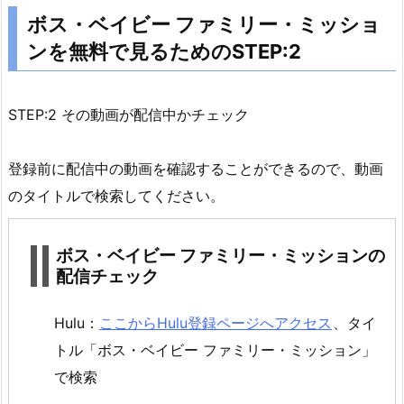
2.
ボス・ベイビー ファミリー・ミッショ
ボ
ンを無料で見るためのSTEP:2
ス・
ベ
イ
STEP:2 その動画が配信中かチェック
ビ
ー
登録前に配信中の動画を確認することができるので、動画
フ
のタイトルで検索してください。
ァ
ミ
ボス・ベイビー ファミリー・ミッションの
リ
配信チェック
ー・
ミ
Hulu：
ここからHulu登録ページへアクセス
、タイ
ッ
シ
トル「ボス・ベイビー ファミリー・ミッション」
ョ
で検索
ン