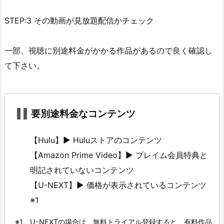
ス・
ベ
STEP:3 その動画が見放題配信かチェック
イ
ビ
一部、視聴に別途料金がかかる作品があるので良く確認し
ー
て下さい。
フ
ァ
ミ
リ
要別途料金なコンテンツ
ー・
ミ
【Hulu】► Huluストアのコンテンツ
ッ
【Amazon Prime Video】► プレイム会員特典と
シ
明記されていないコンテンツ
ョ
【U-NEXT】► 価格が表示されているコンテンツ
ン
※1
を
無
※1 U-NEXTの場合は、無料トライアル登録すると、有料作品