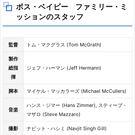
ボス・ベイビー ファミリー・ミ
は？
3.
ッションのスタッフ
ボ
ス・
ベ
監督
トム・マクグラス (Tom McGrath)
イ
ビ
製作
ー
総指
ジェフ・ハーマン (Jeff Hermann)
フ
揮
ァ
ミ
脚本
マイケル・マッカラーズ (Michael McCullers)
リ
ー・
ハンス・ジマー (Hans Zimmer), スティーブ・
ミ
音楽
マザロ (Steve Mazzaro)
ッ
シ
撮影
ナビット・ハシミ (Navjit Singh Gill)
ョ