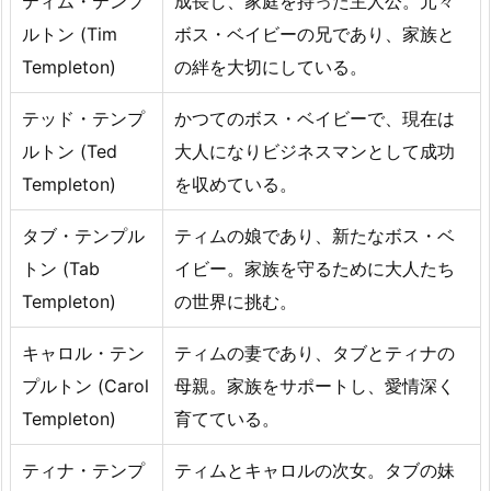
ティム・テンプ
成長し、家庭を持った主人公。元々
ー
ルトン (Tim
ボス・ベイビーの兄であり、家族と
フ
Templeton)
の絆を大切にしている。
ァ
ミ
テッド・テンプ
かつてのボス・ベイビーで、現在は
リ
ルトン (Ted
大人になりビジネスマンとして成功
ー・
Templeton)
を収めている。
ミ
ッ
タブ・テンプル
ティムの娘であり、新たなボス・ベ
シ
トン (Tab
イビー。家族を守るために大人たち
ョ
ン
Templeton)
の世界に挑む。
の
キャロル・テン
ティムの妻であり、タブとティナの
登
プルトン (Carol
母親。家族をサポートし、愛情深く
場
人
Templeton)
育てている。
物
ティナ・テンプ
ティムとキャロルの次女。タブの妹
6.