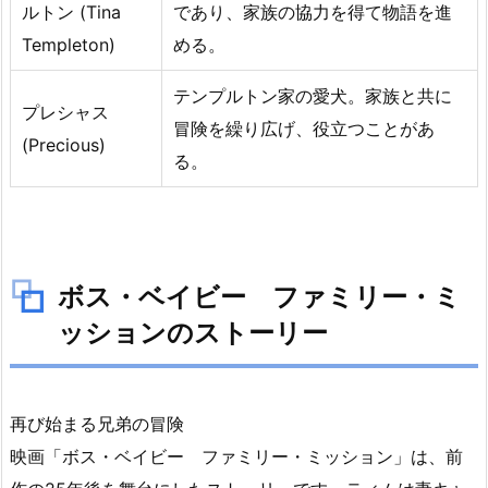
ルトン (Tina
であり、家族の協力を得て物語を進
ボ
ス・
Templeton)
める。
ベ
テンプルトン家の愛犬。家族と共に
イ
プレシャス
ビ
冒険を繰り広げ、役立つことがあ
(Precious)
ー
る。
フ
ァ
ミ
リ
ボス・ベイビー ファミリー・ミ
ー・
ミ
ッションのストーリー
ッ
シ
ョ
再び始まる兄弟の冒険
ン
映画「ボス・ベイビー ファミリー・ミッション」は、前
の