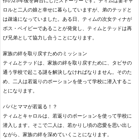
作の25年後を舞台にしたストーリーです。ティムは妻キャ
ス
ロルと二人の娘と幸せに暮らしていますが、弟のテッドと
ト
ー
は疎遠になっていました。ある日、ティムの次女ティナが
リ
ボス・ベイビーであることが発覚し、ティムとテッドは再
ー
び兄弟として協力し合うことになります。
家族の絆を取り戻すためのミッション
ティムとテッドは、家族の絆を取り戻すために、タビサの
通う学校で起こる謎を解決しなければなりません。そのた
め、二人は若返りのポーションを使って学校に潜入するこ
とになります。
パパとママが若返る！？
ティムとキャロルは、若返りのポーションを使って学校に
潜入します。そこで二人は、若かりし頃の恋愛を思い出し
ながら、家族の絆を深めていくことになります。