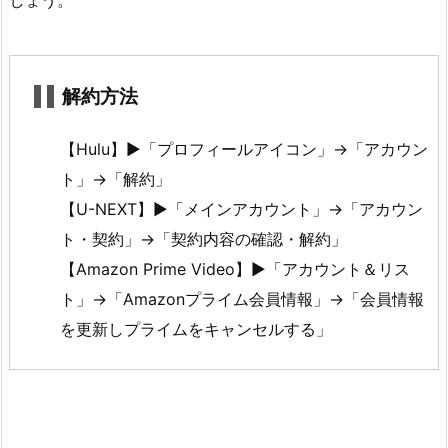
しょう。
フ
ァ
ミ
解約方法
リ
ー・
【Hulu】►「プロフィールアイコン」→「アカウン
ミ
ト」→「解約」
ッ
シ
【U-NEXT】►「メインアカウント」→「アカウン
ョ
ト・契約」→「契約内容の確認・解約」
ン
【Amazon Prime Video】►「アカウント＆リス
を
ト」→「Amazonプライム会員情報」→「会員情報
無
を更新しプライムをキャンセルする」
料
で
見
た
後