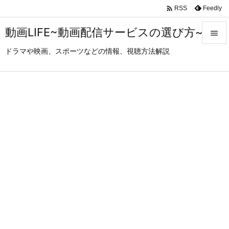

Feedly
RSS
動画LIFE~動画配信サービスの選び方~

ドラマや映画、スポーツなどの情報、視聴方法解説

メニュ

サイド

前へ

次へ

検索