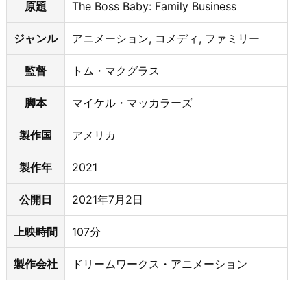
ー・
原題
The Boss Baby: Family Business
ミ
ジャンル
アニメーション, コメディ, ファミリー
ッ
シ
監督
トム・マクグラス
ョ
ン
脚本
マイケル・マッカラーズ
を
無
製作国
アメリカ
料
で
製作年
2021
見
公開日
2021年7月2日
る
こ
上映時間
107分
と
が
製作会社
ドリームワークス・アニメーション
で
き