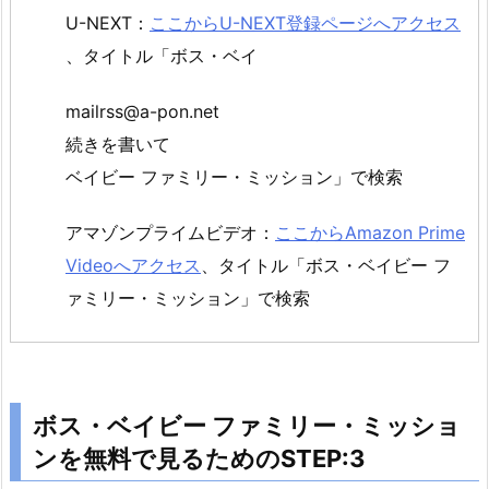
を
U-NEXT：
ここからU-NEXT登録ページへアクセス
無
、タイトル「ボス・ベイ
料
で
mailrss@a-pon.net
見
続きを書いて
る
ベイビー ファミリー・ミッション」で検索
た
め
アマゾンプライムビデオ：
ここからAmazon Prime
の
Videoへアクセス
、タイトル「ボス・ベイビー フ
S
ァミリー・ミッション」で検索
T
E
P:
2
2.
ボス・ベイビー ファミリー・ミッショ
3.
ンを無料で見るためのSTEP:3
ボ