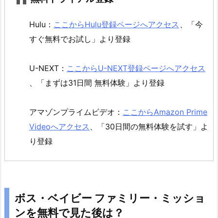
イ
ビ
Hulu：
ここからHulu登録ページへアクセス
、「今
ー
すぐ無料でお試し」より登録
フ
ァ
ミ
U-NEXT：
ここからU-NEXT登録ページへアクセス
リ
、「まずは31日間 無料体験」より登録
ー・
ミ
アマゾンプライムビデオ：
ここからAmazon Prime
ッ
Videoへアクセス
、「30日間の無料体験を試す」よ
シ
り登録
ョ
ン
を
無
料
ボス・ベイビー ファミリー・ミッショ
で
ンを無料で見た後は？
見