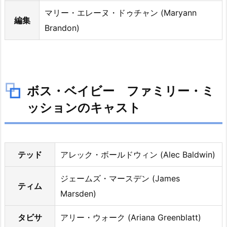
ン
マリー・エレーヌ・ドゥチャン (Maryann
編集
の
Brandon)
ス
タ
ッ
フ
ボス・ベイビー ファミリー・ミ
4.
ボ
ッションのキャスト
ス・
ベ
イ
テッド
アレック・ボールドウィン (Alec Baldwin)
ビ
ー
ジェームズ・マースデン (James
フ
ティム
Marsden)
ァ
ミ
タビサ
アリー・ウォーク (Ariana Greenblatt)
リ