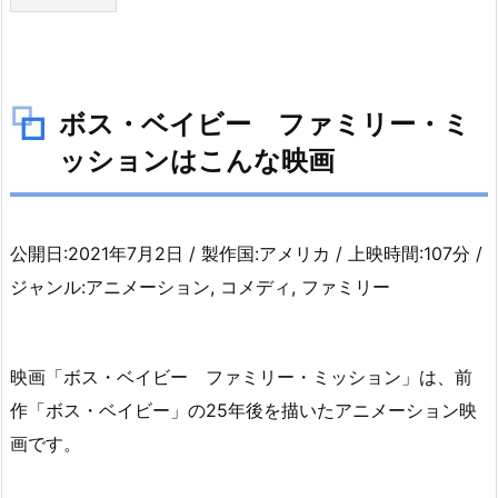
1.
ボ
ス・
ベ
ボス・ベイビー ファミリー・ミ
イ
ッションはこんな映画
ビ
ー
フ
ァ
公開日:2021年7月2日 / 製作国:アメリカ / 上映時間:107分 /
ミ
ジャンル:アニメーション, コメディ, ファミリー
リ
ー・
ミ
映画「ボス・ベイビー ファミリー・ミッション」は、前
ッ
作「ボス・ベイビー」の25年後を描いたアニメーション映
シ
画です。
ョ
ン