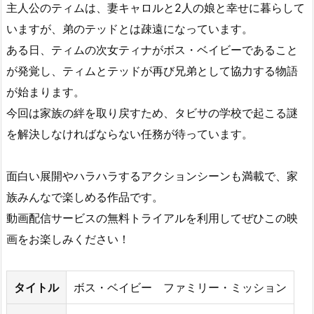
は
主人公のティムは、妻キャロルと2人の娘と幸せに暮らして
こ
いますが、弟のテッドとは疎遠になっています。
ん
ある日、ティムの次女ティナがボス・ベイビーであること
な
が発覚し、ティムとテッドが再び兄弟として協力する物語
映
が始まります。
画
今回は家族の絆を取り戻すため、タビサの学校で起こる謎
2.
を解決しなければならない任務が待っています。
ボ
ス・
ベ
面白い展開やハラハラするアクションシーンも満載で、家
イ
族みんなで楽しめる作品です。
ビ
動画配信サービスの無料トライアルを利用してぜひこの映
ー
画をお楽しみください！
フ
ァ
ミ
タイトル
ボス・ベイビー ファミリー・ミッション
リ