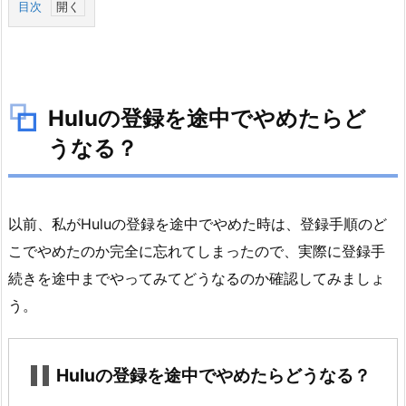
目次
1.
H
u
l
Huluの登録を途中でやめたらど
u
うなる？
の
登
録
を
以前、私がHuluの登録を途中でやめた時は、登録手順のど
途
こでやめたのか完全に忘れてしまったので、実際に登録手
中
続きを途中までやってみてどうなるのか確認してみましょ
で
う。
や
め
た
Huluの登録を途中でやめたらどうなる？
ら