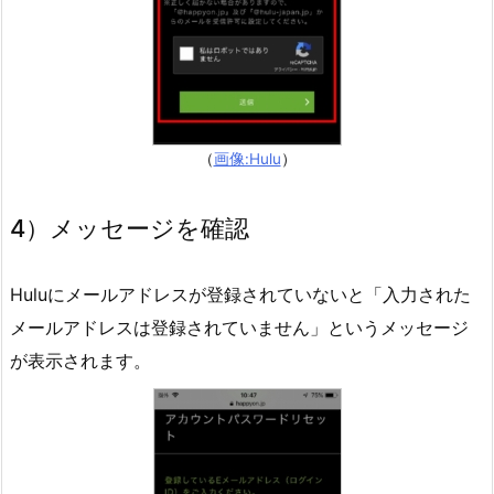
ト
が
あ
り
サ
ー
（
画像:Hulu
）
ビ
ス
4）メッセージを確認
も
利
Huluにメールアドレスが登録されていないと「入力された
用
メールアドレスは登録されていません」というメッセージ
で
が表示されます。
き
る
状
態
2.