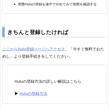
ど
実際Huluの登録を途中でやめてみて状態を確認する
う
な
る？
1.
きちんと登録したければ
1.
き
ち
ここからHulu登録ページへアクセス
、「今すぐ無料でおた
ん
めし」より登録手続きをしてください。
と
登
録
し
Huluの登録方法の詳しい解説はこちら
た
け
►
Huluの登録方法
れ
ば