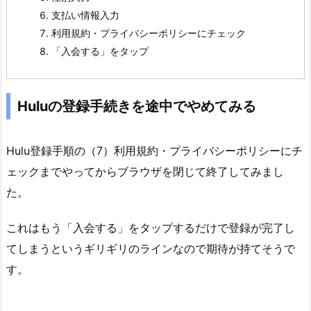
支払い情報入力
l
利用規約・プライバシーポリシーにチェック
u
「入会する」をタップ
に
メ
ー
Huluの登録手続きを途中でやめてみる
ル
ア
ド
Hulu登録手順の（7）利用規約・プライバシーポリシーにチ
レ
ェックまでやってからブラウザを閉じて終了してみまし
ス
た。
が
登
これはもう「入会する」をタップするだけで登録が完了し
録
てしまうというギリギリのラインなので期待が持てそうで
さ
す。
れ
て
い