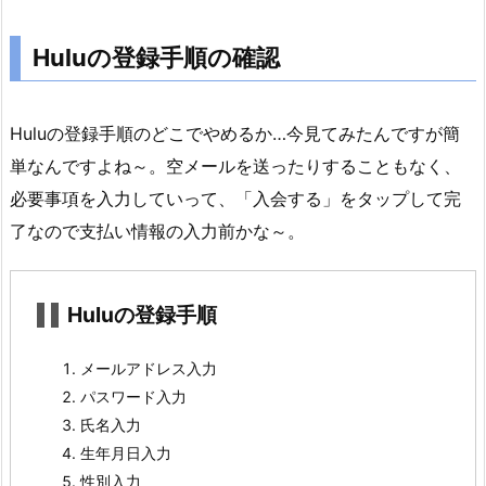
1.
2.
Huluの登録手順の確認
H
u
l
Huluの登録手順のどこでやめるか…今見てみたんですが簡
u
単なんですよね～。空メールを送ったりすることもなく、
の
必要事項を入力していって、「入会する」をタップして完
登
録
了なので支払い情報の入力前かな～。
手
順
Huluの登録手順
の
確
メールアドレス入力
認
パスワード入力
1.
氏名入力
3.
生年月日入力
H
性別入力
u