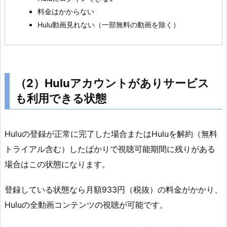
合
料金はかからない
の
Hulu動画見れない（一部無料の動画を除く）
注
意
点
4.
（2）Huluアカウントがありサービス
H
も利用できる状態
u
l
u
Huluの登録が正常に完了した場合またはHuluを解約（無料
の
トライアル含む）したばかりで視聴可能期間に残りがある
登
録
場合はこの状態になります。
を
途
登録している状態なら月額933円（税抜）の料金がかかり、
中
Huluの全動画コンテンツの視聴が可能です。
で