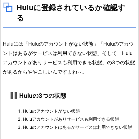
ー
Huluに登録されているか確認す
ビ
る
ス
は
利
用
Huluには「Huluのアカウントがない状態」「Huluのアカウ
で
ントはあるがサービスは利用できない状態」そして「Hulu
き
アカウントがありサービスも利用できる状態」の3つの状態
な
があるからややこしいんですよね～。
い
状
態
Huluの3つの状態
3.
結
Huluのアカウントがない状態
局、
Huluアカウントがありサービスも利用できる状態
料
Huluのアカウントはあるがサービスは利用できない状態
金