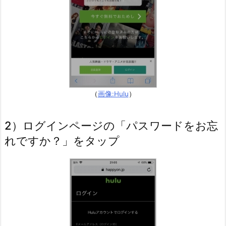
か
確
認
す
る
2.
1.
（
画像:Hulu
）
（1）
H
2）ログインページの「パスワードをお忘
u
れですか？」をタップ
l
u
の
ア
カ
ウ
ン