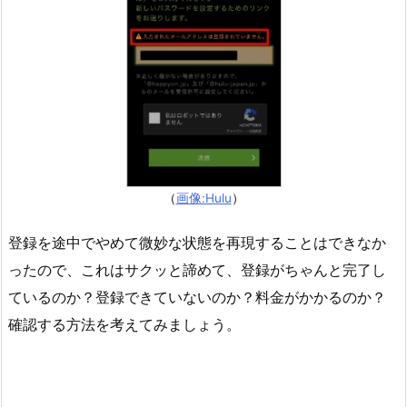
3.
（3）
H
u
l
u
の
ア
（
画像:Hulu
）
カ
ウ
登録を途中でやめて微妙な状態を再現することはできなか
ン
ったので、これはサクッと諦めて、登録がちゃんと完了し
ト
は
ているのか？登録できていないのか？料金がかかるのか？
あ
確認する方法を考えてみましょう。
る
が
サ