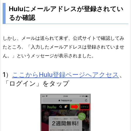
る
Huluにメールアドレスが登録されてい
か
るか確認
確
認
しかし、メールは送られて来ず、公式サイトで確認してみ
2.
H
たところ、「入力したメールアドレスは登録されていませ
u
ん。」というメッセージが表示されました。
l
u
1）
ここからHulu登録ページへアクセス
、
に
「ログイン」をタップ
登
録
さ
れ
て
い
る