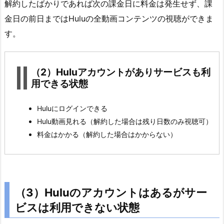
や
解約したばかりであれば次の課金日に料金は発生せず、課
め
金日の前日まではHuluの全動画コンテンツの視聴ができま
た…
す。
決
済
情
（2）Huluアカウントがありサービスも利
報？…
用できる状態
大
丈
Huluにログインできる
夫？
Hulu動画見れる（解約した場合は残り日数のみ視聴可）
ま
料金はかかる（解約した場合はかからない）
と
め
と
あ
（3）Huluのアカウントはあるがサー
と
ビスは利用できない状態
が
き