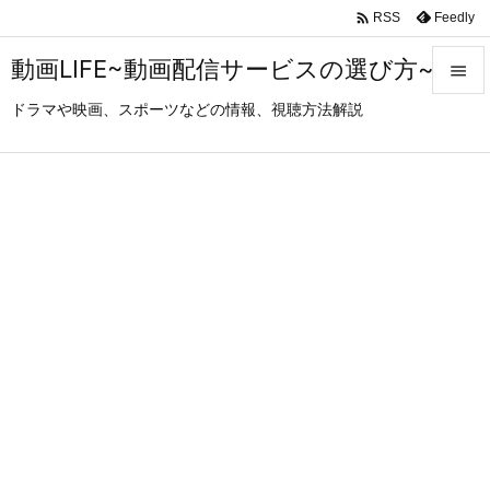

Feedly
RSS
動画LIFE~動画配信サービスの選び方~

ドラマや映画、スポーツなどの情報、視聴方法解説

メニュ

サイド

前へ

次へ

検索