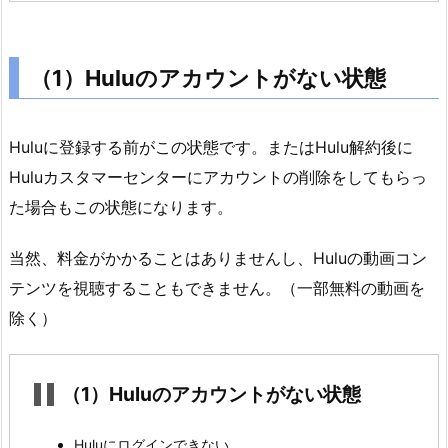
は
か
か
（1）Huluのアカウントがない状態
る
の
か？
Huluに登録する前がこの状態です。またはHulu解約後に
3.
Huluカスタマーセンターにアカウントの削除をしてもらっ
1.
た場合もこの状態になります。
ロ
グ
当然、料金がかかることはありませんし、Huluの動画コン
イ
テンツを視聴することもできません。（一部無料の動画を
ン
除く）
で
き
な
（1）Huluのアカウントがない状態
い
場
Huluにログインできない