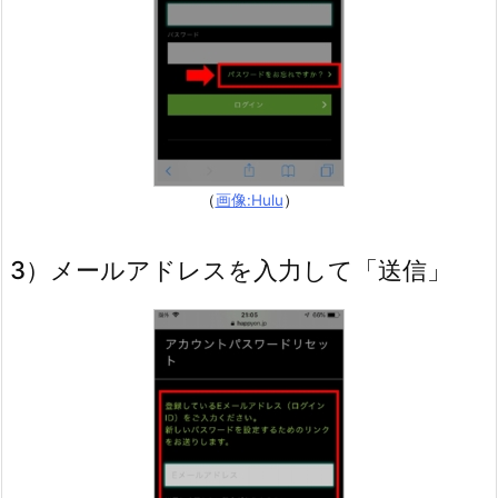
ト
が
な
い
状
態
2.
（
画像:Hulu
）
2.
（2）
3）メールアドレスを入力して「送信」
H
u
l
u
ア
カ
ウ
ン