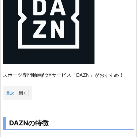
スポーツ専門動画配信サービス「DAZN」がおすすめ！
目次
1.
D
A
DAZNの特徴
Z
N