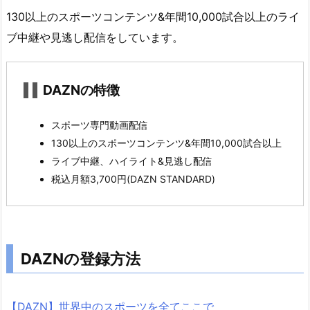
の
130以上のスポーツコンテンツ&年間10,000試合以上のライ
特
ブ中継や見逃し配信をしています。
徴
2.
D
DAZNの特徴
A
Z
スポーツ専門動画配信
N
130以上のスポーツコンテンツ&年間10,000試合以上
の
ライブ中継、ハイライト&見逃し配信
登
税込月額3,700円(DAZN STANDARD)
録
方
法
DAZNの登録方法
【DAZN】世界中のスポーツを全てここで