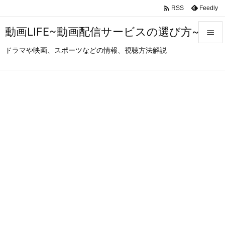

Feedly
RSS
動画LIFE~動画配信サービスの選び方~

ドラマや映画、スポーツなどの情報、視聴方法解説

メニュ

サイド

前へ

次へ

検索