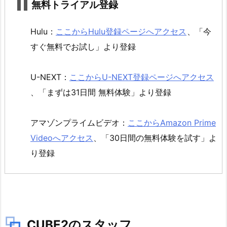
無料トライアル登録
フ
4.
Hulu：
ここからHulu登録ページへアクセス
、「今
C
すぐ無料でお試し」より登録
U
B
U-NEXT：
ここからU-NEXT登録ページへアクセス
E
、「まずは31日間 無料体験」より登録
2
の
キ
アマゾンプライムビデオ：
ここからAmazon Prime
ャ
Videoへアクセス
、「30日間の無料体験を試す」よ
ス
り登録
ト
5.
C
U
B
CUBE2のスタッフ