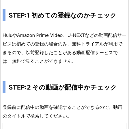
ッ
ク
STEP:1 初めての登録なのかチェック
2.
3.
S
HuluやAmazon Prime Video、U-NEXTなどの動画配信サー
T
ビスは初めての登録の場合のみ、無料トライアルが利用で
E
きるので、以前登録したことがある動画配信サービスで
P:
は、無料で見ることができません。
3
そ
の
動
STEP:2 その動画が配信中かチェック
画
が
見
登録前に配信中の動画を確認することができるので、動画
放
のタイトルで検索してください。
題