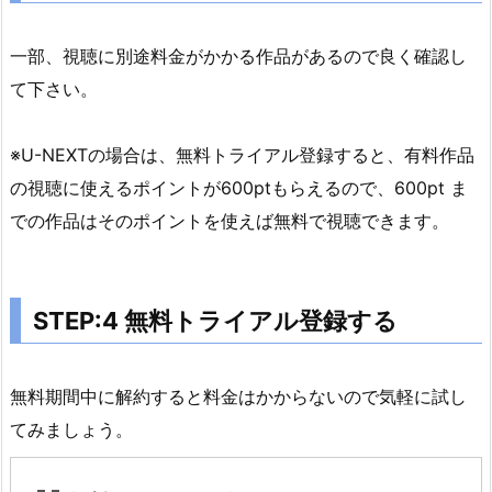
イ
一部、視聴に別途料金がかかる作品があるので良く確認し
ア
ル
て下さい。
登
録
※U-NEXTの場合は、無料トライアル登録すると、有料作品
す
の視聴に使えるポイントが600ptもらえるので、600pt ま
る
での作品はそのポイントを使えば無料で視聴できます。
3.
C
U
STEP:4 無料トライアル登録する
B
E
2
無料期間中に解約すると料金はかからないので気軽に試し
の
てみましょう。
ス
タ
ッ