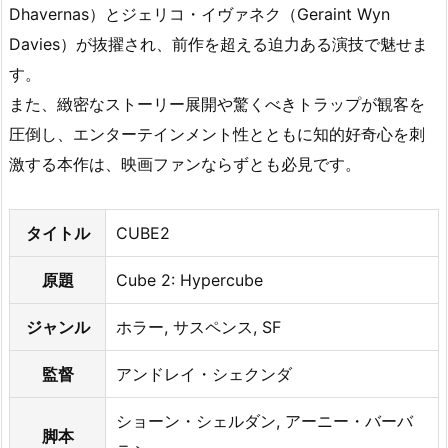
Dhavernas）とジェリコ・イヴァネク（Geraint Wyn
を
無
Davies）が抜擢され、前作を超える迫力ある演技で魅せま
料
す。
で
また、緻密なストーリー展開や驚くべきトラップが観客を
見
圧倒し、エンターテインメント性とともに知的好奇心を刺
る
激する本作は、映画ファンならずとも必見です。
こ
と
が
タイトル
CUBE2
で
き
原題
Cube 2: Hypercube
る
ジャンル
ホラー, サスペンス, SF
か？
2.
監督
アンドレイ・シェクンダ
1.
S
ショーン・シェルダン, アーニー・バーバ
T
脚本