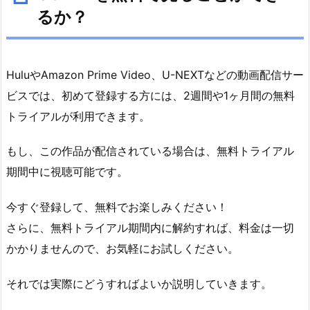
2.
るか？
S
T
E
HuluやAmazon Prime Video、U-NEXTなどの動画配信サー
P:
ビスでは、初めて登録する方には、2週間や1ヶ月間の無料
2
そ
トライアルが利用できます。
の
動
もし、この作品が配信されている場合は、無料トライアル
画
期間中に視聴可能です。
が
配
今すぐ登録して、無料でお楽しみください！
信
さらに、無料トライアル期間内に解約すれば、料金は一切
中
かかりませんので、お気軽にお試しください。
か
チ
それでは実際にどうすればよいか説明していきます。
ェ