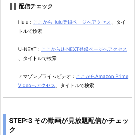
配
配信チェック
信
か
Hulu：
ここからHulu登録ページへアクセス
、タイ
チ
トルで検索
ェ
ッ
ク
U-NEXT：
ここからU-NEXT登録ページへアクセス
2.
、タイトルで検索
4.
S
アマゾンプライムビデオ：
ここからAmazon Prime
T
Videoへアクセス
、タイトルで検索
E
P:
4
無
料
STEP:3 その動画が見放題配信かチェッ
ト
ク
ラ