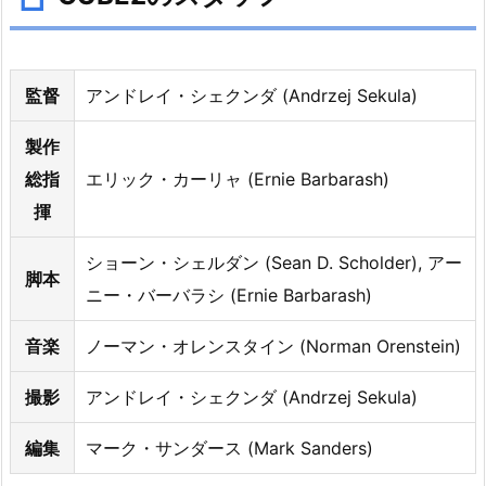
E
2
の
ス
監督
アンドレイ・シェクンダ (Andrzej Sekula)
ト
ー
製作
リ
総指
エリック・カーリャ (Ernie Barbarash)
ー
揮
ショーン・シェルダン (Sean D. Scholder), アー
脚本
ニー・バーバラシ (Ernie Barbarash)
音楽
ノーマン・オレンスタイン (Norman Orenstein)
撮影
アンドレイ・シェクンダ (Andrzej Sekula)
編集
マーク・サンダース (Mark Sanders)