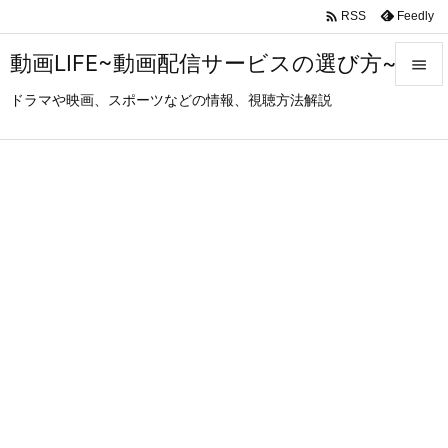

Feedly
RSS
動画LIFE~動画配信サービスの選び方~

ドラマや映画、スポーツなどの情報、視聴方法解説

メニュ

サイド

前へ

次へ

検索