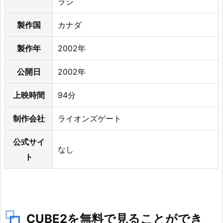
ラシ
E
P:
製作国
カナダ
1
初
製作年
2002年
め
て
公開日
2002年
の
上映時間
94分
登
録
制作会社
ライオンズゲート
な
の
公式サイ
か
なし
ト
チ
ェ
ッ
ク
2.
CUBE2を無料で見ることができ