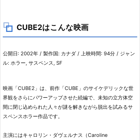
C
U
B
CUBE2はこんな映画
E
2
は
公開日: 2002年 / 製作国: カナダ / 上映時間: 94分 / ジャン
こ
ん
ル: ホラー, サスペンス, SF
な
映
画
映画「CUBE2」は、前作「CUBE」のサイケデリックな世
2.
界観をさらにパワーアップさせた続編で、未知の立方体空
C
間に閉じ込められた人々が謎を解きながら脱出を試みるサ
U
スペンスホラー作品です。
B
E
主演にはキャロリン・ダヴェルナス（Caroline
2